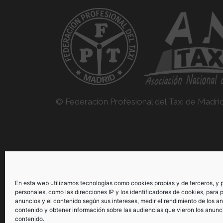
© Federación Profesional del Taxi de Madri
> Consulta aquí nuestras políticas de privacidad
En esta web utilizamos tecnologías como cookies propias y de terceros, y
legal
personales, como las direcciones IP y los identificadores de cookies, para p
anuncios y el contenido según sus intereses, medir el rendimiento de los an
contenido y obtener información sobre las audiencias que vieron los anunc
contenido.