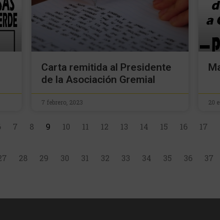
Carta remitida al Presidente
Ma
de la Asociación Gremial
7 febrero, 2023
20 
6
7
8
9
10
11
12
13
14
15
16
17
27
28
29
30
31
32
33
34
35
36
37