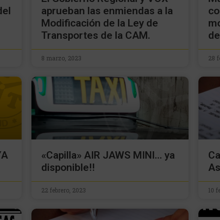
del
aprueban las enmiendas a la
co
Modificación de la Ley de
mo
Transportes de la CAM.
de
8 marzo, 2023
28 f
YA
«Capilla» AIR JAWS MINI… ya
Ca
disponible!!
As
22 febrero, 2023
10 f