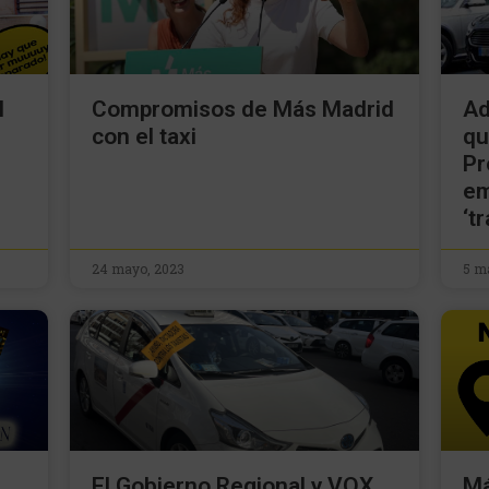
l
Compromisos de Más Madrid
Ad
con el taxi
qu
Pr
em
‘t
24 mayo, 2023
5 m
El Gobierno Regional y VOX
Má