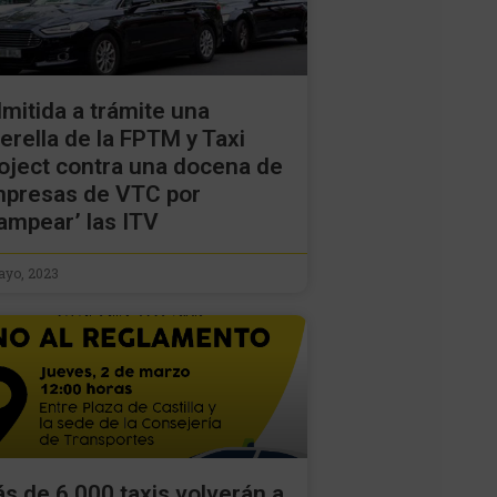
mitida a trámite una
erella de la FPTM y Taxi
oject contra una docena de
presas de VTC por
rampear’ las ITV
ayo, 2023
s de 6.000 taxis volverán a