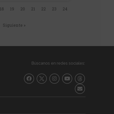
18
19
20
21
22
23
24
Siguiente »
Búscanos en redes sociales: