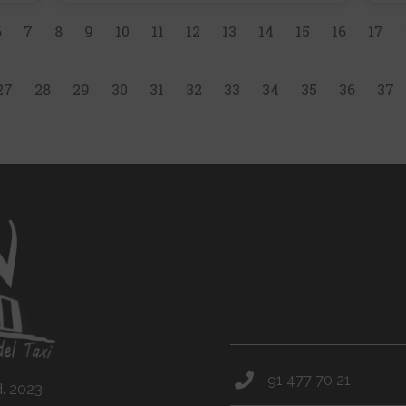
6
7
8
9
10
11
12
13
14
15
16
17
27
28
29
30
31
32
33
34
35
36
37
91 477 70 21
d. 2023