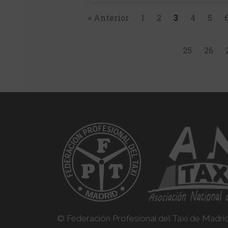
« Anterior
1
2
3
4
5
25
26
© Federación Profesional del Taxi de Madri