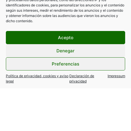
identificadores de cookies, para personalizar los anuncios y el contenido
ANTERIOR
SIGUIENTE
según sus intereses, medir el rendimiento de los anuncios y el contenido
Asamblea Federación
Última Hora: Régimen Descansos Vacaciones
y obtener información sobre las audiencias que vieron los anuncios y
dicho contenido.
Acepto
Denegar
Preferencias
Política de privacidad, cookies y aviso
Declaración de
Impressum
legal
privacidad