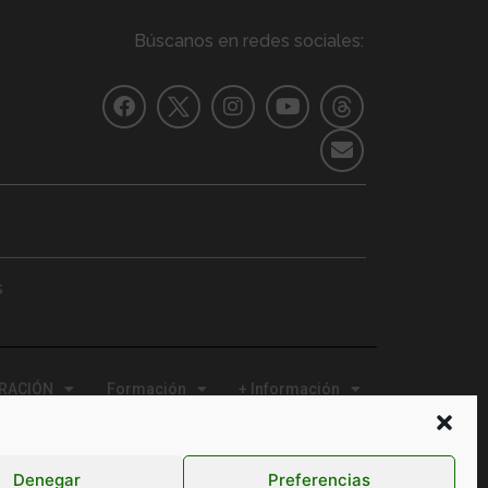
Búscanos en redes sociales:
s
ERACIÓN
Formación
+ Información
Contacto
Denegar
Preferencias