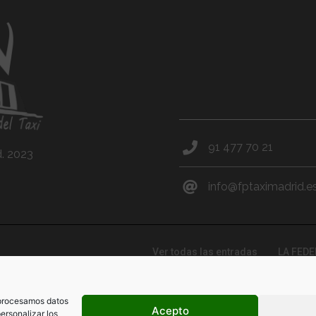
91 477 70 21
d. 2023
info@fptaximadrid.e
Ver todas las entradas
LA FED
, de cookies y nuestro aviso
 procesamos datos
Acepto
ersonalizar los