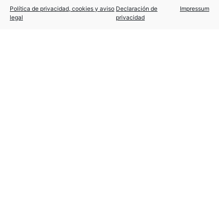
Política de privacidad, cookies y aviso
Declaración de
Impressum
legal
privacidad
Publicación de nuevas
prestaciones por «Cese de
actividad» para autónomos
27 enero, 2021