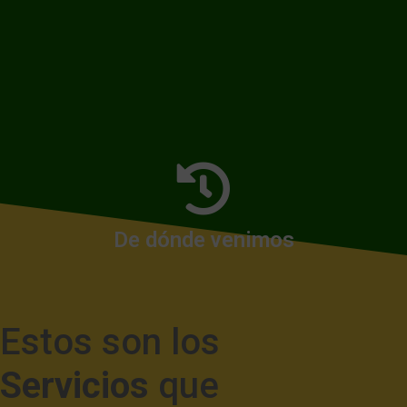
Nuestras raíces
De dónde venimos
Esta es nuestra historia
Estos son los
Servicios
que