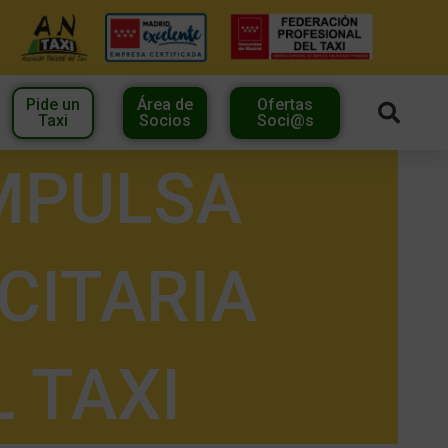
Pide un
Área de
Ofertas
Taxi
Socios
Soci@s
MPULSA
CITARIA
 TAXI