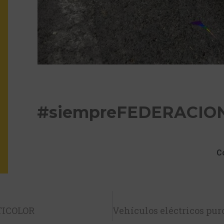
#siempreFEDERACIO
C
TICOLOR