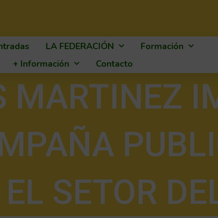
ntradas
LA FEDERACIÓN
Formación
+ Información
Contacto
S MARTINEZ I
MPAÑA PUBLI
 EL SETOR DEL