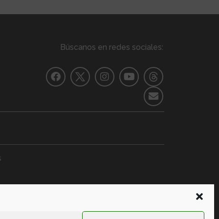
Búscanos en redes sociales:
s
ERACIÓN
Formación
+ Información