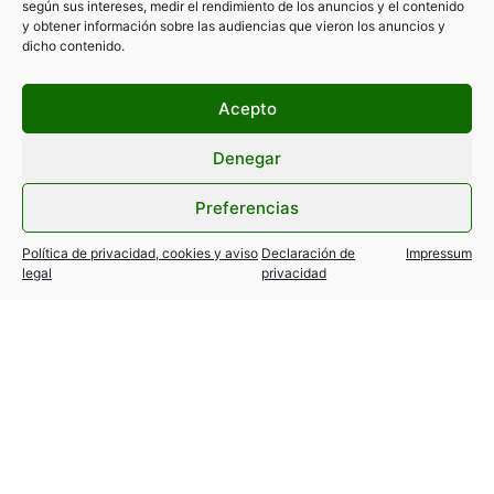
según sus intereses, medir el rendimiento de los anuncios y el contenido
y obtener información sobre las audiencias que vieron los anuncios y
dicho contenido.
Acepto
Denegar
Preferencias
Política de privacidad, cookies y aviso
Declaración de
Impressum
legal
privacidad
ANTERIOR
SIGUIENTE
Programa El Barómetro del Taxi 16 de Marzo de 2021
Programa El Barómetro del Taxi 23 de Marzo de 2021