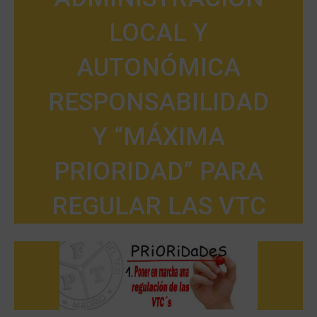
LOCAL Y
AUTONÓMICA
RESPONSABILIDAD
Y “MÁXIMA
PRIORIDAD” PARA
REGULAR LAS VTC