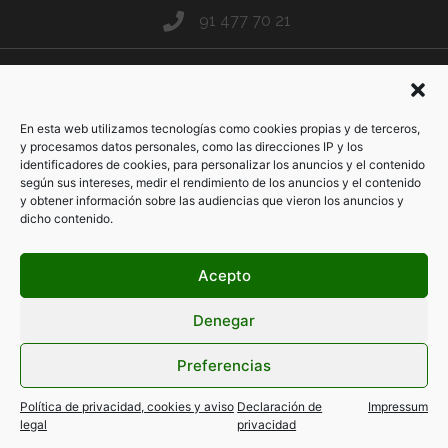
91 477 70 21
info@fptaximadrid.es
En esta web utilizamos tecnologías como cookies propias y de terceros,
y procesamos datos personales, como las direcciones IP y los
> Consulta aquí nuestras políticas de privacidad, de cookies y
identificadores de cookies, para personalizar los anuncios y el contenido
nuestro aviso legal
según sus intereses, medir el rendimiento de los anuncios y el contenido
y obtener información sobre las audiencias que vieron los anuncios y
dicho contenido.
Acepto
Denegar
Preferencias
Web creada y diseñada por Amor de Madre & Juanita Banana Estudio
Política de privacidad, cookies y aviso
Declaración de
Impressum
Creativo. Todos los derechos reservados. 2023©
legal
privacidad