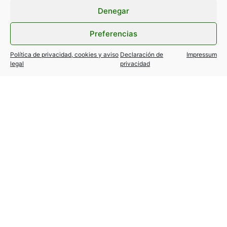
Denegar
Preferencias
Política de privacidad, cookies y aviso
Declaración de
Impressum
legal
privacidad
ANTERIOR
SIGUIENTE
Encuesta profesionales Sector Taxi
FORD TRANSIT/TOURNEO CUSTOM… Nuevas variantes autorizadas