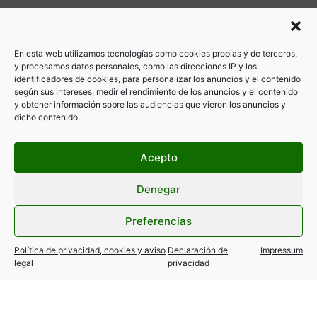
En esta web utilizamos tecnologías como cookies propias y de terceros,
y procesamos datos personales, como las direcciones IP y los
identificadores de cookies, para personalizar los anuncios y el contenido
según sus intereses, medir el rendimiento de los anuncios y el contenido
y obtener información sobre las audiencias que vieron los anuncios y
ANTERIOR
SIGUIENTE
dicho contenido.
AYUDAS PIAM 2018 DE C. MADRID, RENOVACIÓN VEHÍCULOS EFICIENTES
#JUGUETESALTAXI: CAMPAÑA NAVIDEÑA DE RECOGIDA DE JUGUETES
Acepto
Denegar
Preferencias
Política de privacidad, cookies y aviso
Declaración de
Impressum
legal
privacidad