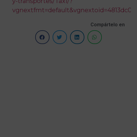
y-transportes/Taxi/?
vgnextfmt=default&vgnextoid=4813dc
Compártelo en