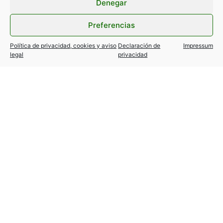
Denegar
Preferencias
Política de privacidad, cookies y aviso
Declaración de
Impressum
legal
privacidad
TESLA MODEL Y / 3… variantes
autorizadas!
24 julio, 2026