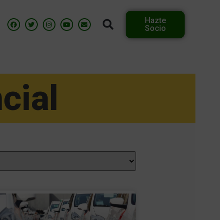
Hazte
Socio
cial