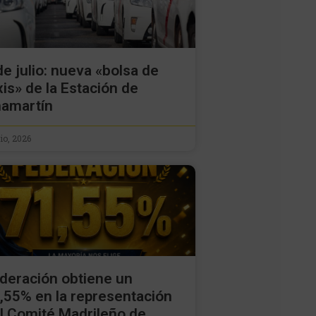
de julio: nueva «bolsa de
xis» de la Estación de
amartín
lio, 2026
deración obtiene un
,55% en la representación
l Comité Madrileño de