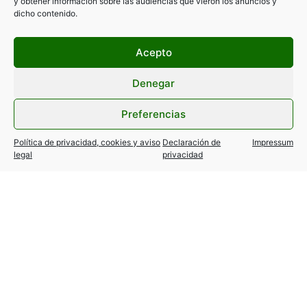
y obtener información sobre las audiencias que vieron los anuncios y
dicho contenido.
Acepto
Denegar
ANTERIOR
SIGUIENTE
Preferencias
SR. LEAL, POR PRUDENCIA, RECONSIDERE LO DE LAS «PLACAS AZULES»
LA PEGATINA ECO: OBLIGATORIA SU INSTALACIÓN PARA EL TAXI
Política de privacidad, cookies y aviso
Declaración de
Impressum
legal
privacidad