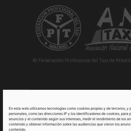
© Federación Profesional del Taxi de Madri
> Consulta aquí nuestras políticas de privacidad
En esta web utilizamos tecnologías como cookies propias y de terceros, y
legal
personales, como las direcciones IP y los identificadores de cookies, para p
anuncios y el contenido según sus intereses, medir el rendimiento de los an
contenido y obtener información sobre las audiencias que vieron los anunc
contenido.