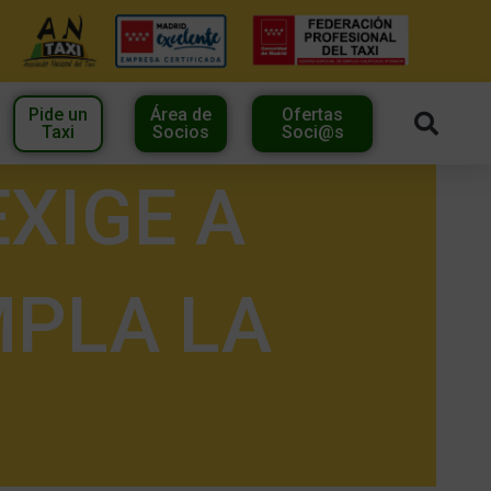
Pide un
Área de
Ofertas
Taxi
Socios
Soci@s
EXIGE A
MPLA LA