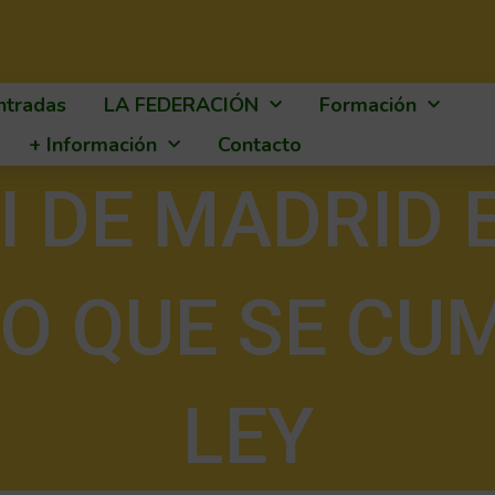
ntradas
LA FEDERACIÓN
Formación
+ Información
Contacto
I DE MADRID 
O QUE SE CU
LEY