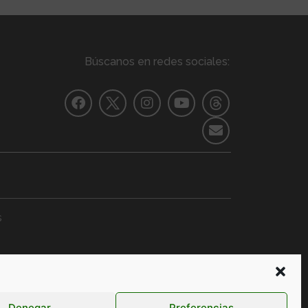
Búscanos en redes sociales:
s
ERACIÓN
Formación
+ Información
Denegar
Preferencias