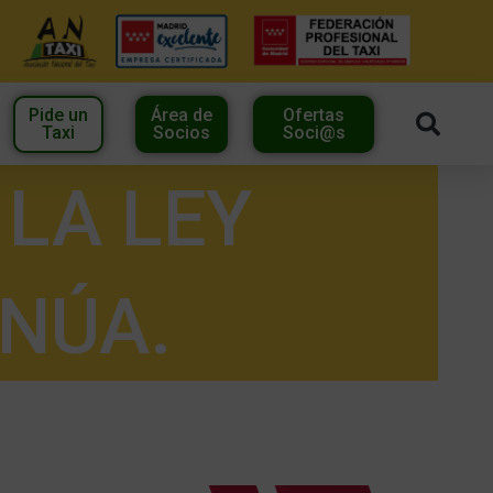
Pide un
Área de
Ofertas
Taxi
Socios
Soci@s
 LA LEY
NÚA.