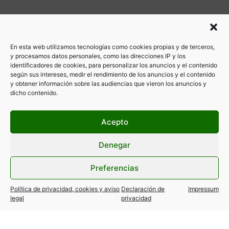
En esta web utilizamos tecnologías como cookies propias y de terceros,
y procesamos datos personales, como las direcciones IP y los
identificadores de cookies, para personalizar los anuncios y el contenido
según sus intereses, medir el rendimiento de los anuncios y el contenido
y obtener información sobre las audiencias que vieron los anuncios y
dicho contenido.
ANTERIOR
SIGUIENTE
PAYASO FOFO CORTADA AL TRÁFICO DEL 13 AL 20 DE JULIO – FIESTAS DEL CARMEN!!
NUEVO OPEL ASTRA… autorizado!
Acepto
Denegar
Preferencias
Política de privacidad, cookies y aviso
Declaración de
Impressum
legal
privacidad