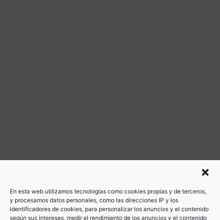
En esta web utilizamos tecnologías como cookies propias y de terceros,
y procesamos datos personales, como las direcciones IP y los
identificadores de cookies, para personalizar los anuncios y el contenido
según sus intereses, medir el rendimiento de los anuncios y el contenido