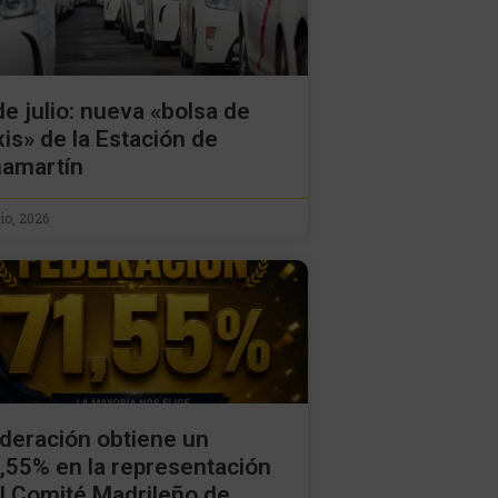
de julio: nueva «bolsa de
xis» de la Estación de
amartín
lio, 2026
deración obtiene un
,55% en la representación
l Comité Madrileño de