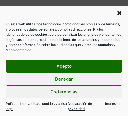
En esta web utilizamos tecnologías como cookies propias y de terceros,
y procesamos datos personales, como las direcciones IP y los
identificadores de cookies, para personalizar los anuncios y el contenido
según sus intereses, medir el rendimiento de los anuncios y el contenido
y obtener información sobre las audiencias que vieron los anuncios y
dicho contenido.
Acepto
Denegar
Preferencias
Política de privacidad, cookies y aviso
Declaración de
Impressum
legal
privacidad
ANTERIOR
SIGUIENTE
TELE-TAXI Y LA FPTM, LUCEN YA EL SELLO «EXCELENTE» DE LA COMUNIDAD DE MADRID
SUBVENCIONES @MADRID: TAXI FREE 2018