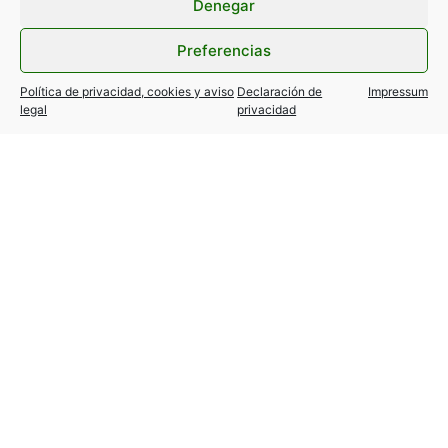
Denegar
Preferencias
Política de privacidad, cookies y aviso
Declaración de
Impressum
legal
privacidad
TESLA MODEL Y / 3… variantes
autorizadas!
24 julio, 2026