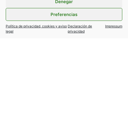
Denegar
Preferencias
Política de privacidad, cookies y aviso
Declaración de
Impressum
legal
privacidad
TESLA MODEL Y / 3… variantes
autorizadas!
24 julio, 2026