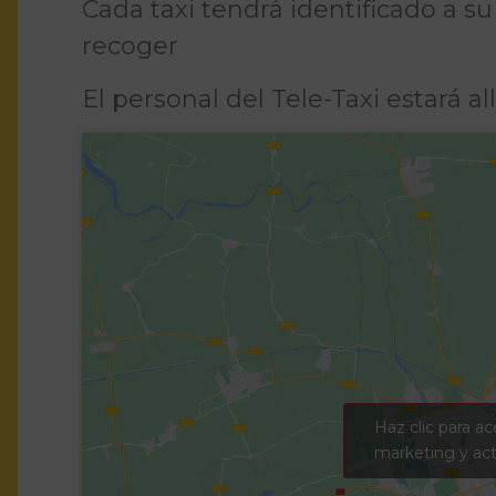
Cada taxi tendrá identificado a s
recoger
El personal del Tele-Taxi estará allí
Haz clic para ac
marketing y act