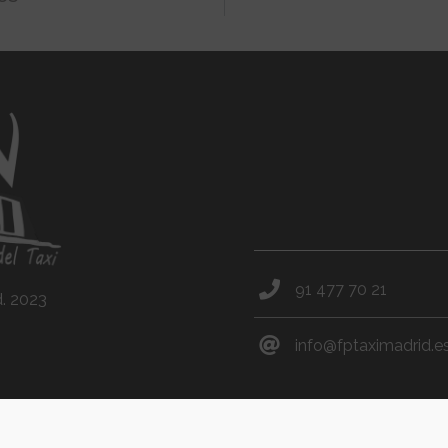
91 477 70 21
d. 2023
info@fptaximadrid.e
Ver todas las entradas
LA FED