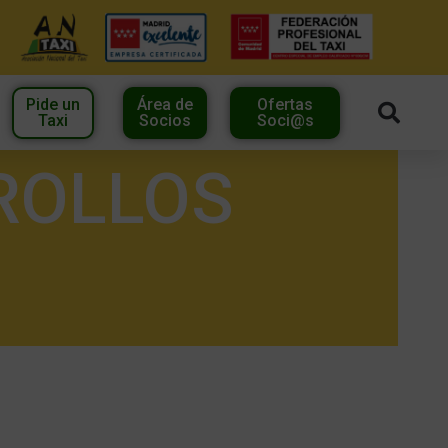
Pide un
Área de
Ofertas
Taxi
Socios
Soci@s
ROLLOS