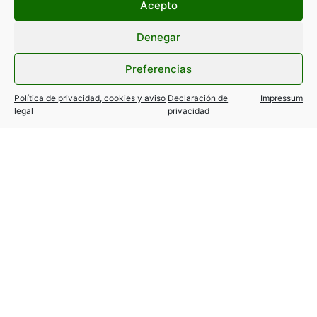
Acepto
Denegar
Preferencias
Política de privacidad, cookies y aviso
Declaración de
Impressum
legal
privacidad
ANTERIOR
SIGUIENTE
Programa El Barómetro del Taxi 27 de octubre
Publicado listado TAXIFREE 2020