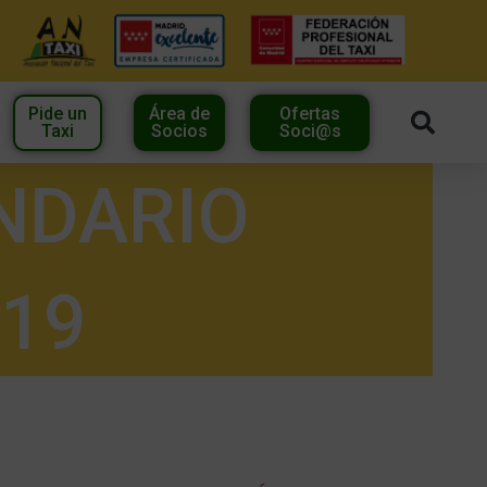
Pide un
Área de
Ofertas
Taxi
Socios
Soci@s
NDARIO
019