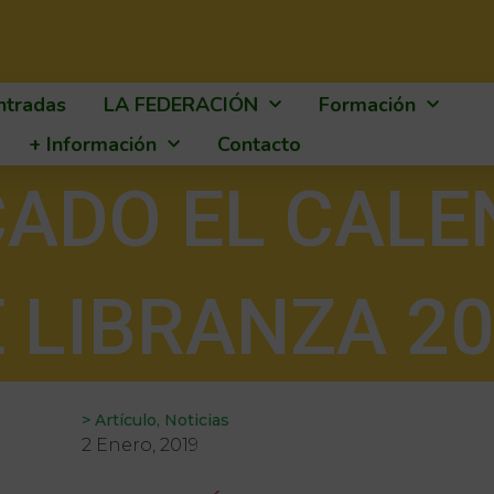
ntradas
LA FEDERACIÓN
Formación
+ Información
Contacto
CADO EL CALE
 LIBRANZA 2
>
Artículo
,
Noticias
2 Enero, 2019