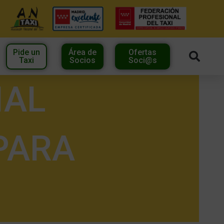
Pide un
Área de
Ofertas
Taxi
Socios
Soci@s
IAL
PARA