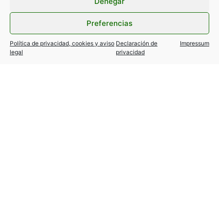
Denegar
Preferencias
Política de privacidad, cookies y aviso
Declaración de
Impressum
legal
privacidad
ANTERIOR
SIGUIENTE
Evento Me he hecho viral 09/10/2023
Evento Premios FORQUÉ 16 de diciembre 2023