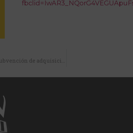
fbclid=IwAR3_NQorG4VEGUApuF
Aprobada propuesta de resolución de la Subvención de adquisición de Taxis Eco y Cero para el año 2021