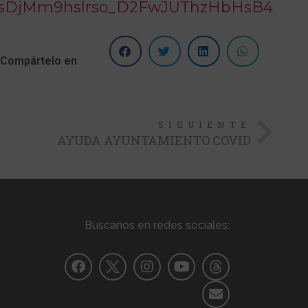
sDjMm9hslrso_D2FwJUThzHbHsB4IJ1R
Compártelo en
SIGUIENTE
AYUDA AYUNTAMIENTO COVID
Búscanos en redes sociales: