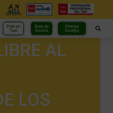
Pide un
Área de
Ofertas
Taxi
Socios
Soci@s
LIBRE AL
E LOS