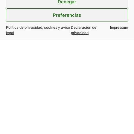
Denegar
Preferencias
Política de privacidad, cookies y aviso
Declaración de
Impressum
legal
privacidad
TESLA MODEL Y / 3… variantes
autorizadas!
24 julio, 2026