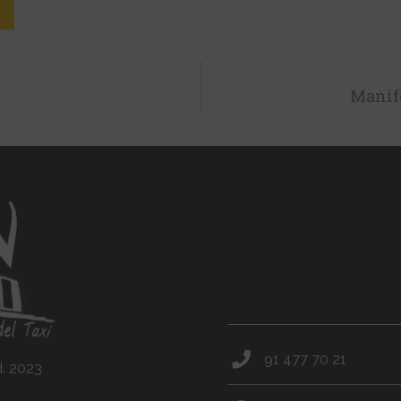
Manife
91 477 70 21
d. 2023