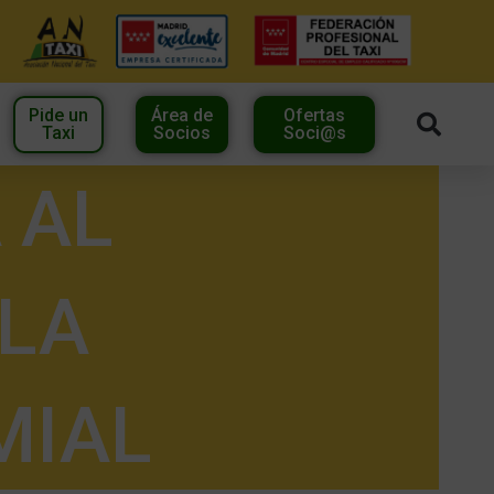
Pide un
Área de
Ofertas
Taxi
Socios
Soci@s
 AL
 LA
MIAL