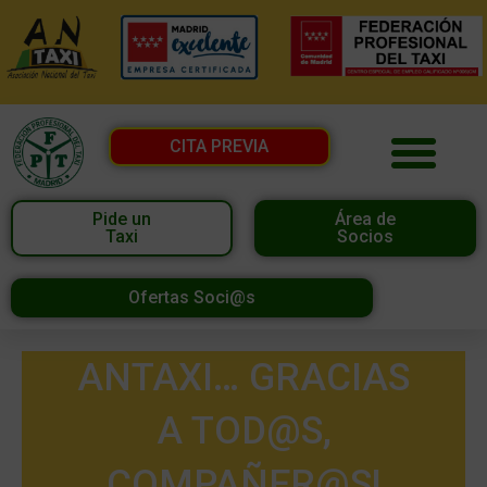
CITA PREVIA
Pide un
Área de
Taxi
Socios
Ofertas Soci@s
ANTAXI… GRACIAS
A TOD@S,
COMPAÑER@S!