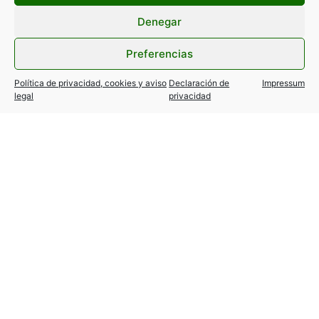
Filtrar por categorías
Denegar
Preferencias
Política de privacidad, cookies y aviso
Declaración de
Impressum
legal
privacidad
Eclipse solar del 12 de agosto:
información y recomendaciones
de seguridad
10 agosto, 2026