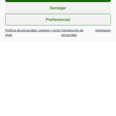
Filtrar por categorías
Denegar
Preferencias
Política de privacidad, cookies y aviso
Declaración de
Impressum
legal
privacidad
Eclipse solar del 12 de agosto:
información y recomendaciones
de seguridad
10 agosto, 2026