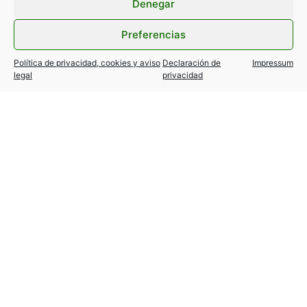
Denegar
Preferencias
Política de privacidad, cookies y aviso
Declaración de
Impressum
legal
privacidad
TESLA MODEL Y / 3… variantes
autorizadas!
24 julio, 2026