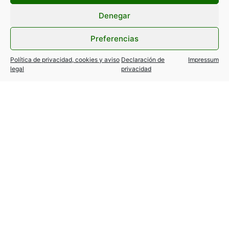
Filtrar por categorías
Denegar
Preferencias
Política de privacidad, cookies y aviso
Declaración de
Impressum
legal
privacidad
Eclipse solar del 12 de agosto:
información y recomendaciones
de seguridad
10 agosto, 2026