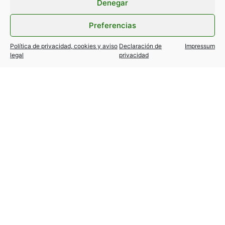
Denegar
Preferencias
Política de privacidad, cookies y aviso
Declaración de
Impressum
legal
privacidad
TESLA MODEL Y / 3… variantes
autorizadas!
24 julio, 2026