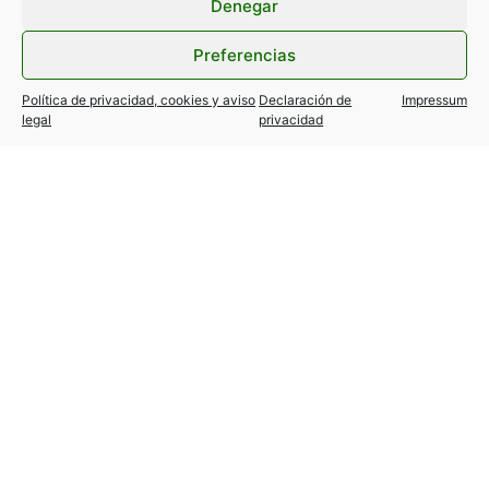
Denegar
Preferencias
Política de privacidad, cookies y aviso
Declaración de
Impressum
legal
privacidad
TESLA MODEL Y / 3… variantes
autorizadas!
24 julio, 2026