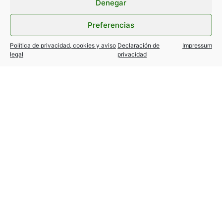
Denegar
Preferencias
Política de privacidad, cookies y aviso
Declaración de
Impressum
legal
privacidad
TESLA MODEL Y / 3… variantes
autorizadas!
24 julio, 2026