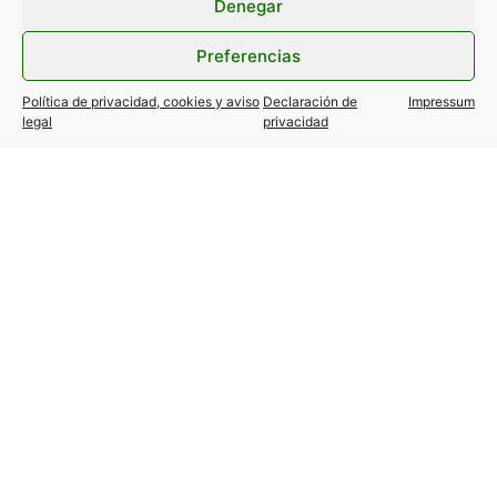
Denegar
Preferencias
Política de privacidad, cookies y aviso
Declaración de
Impressum
legal
privacidad
TESLA MODEL Y / 3… variantes
autorizadas!
24 julio, 2026