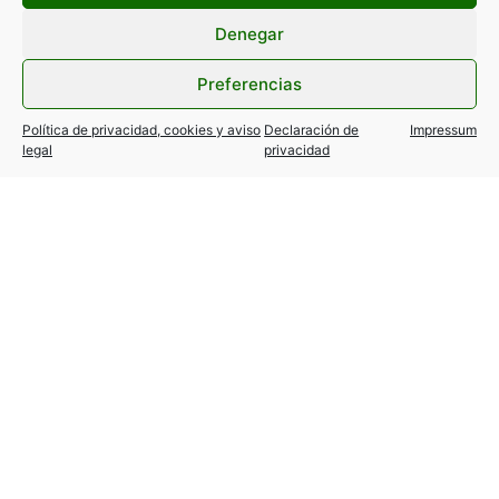
Filtrar por categorías
Denegar
Preferencias
Política de privacidad, cookies y aviso
Declaración de
Impressum
legal
privacidad
Eclipse solar del 12 de agosto:
información y recomendaciones
de seguridad
10 agosto, 2026