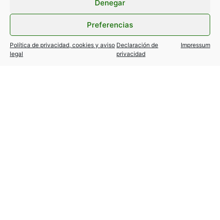
Denegar
Preferencias
Política de privacidad, cookies y aviso
Declaración de
Impressum
legal
privacidad
TESLA MODEL Y / 3… variantes
autorizadas!
24 julio, 2026