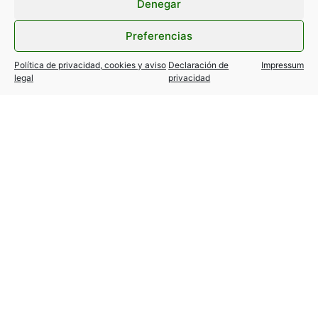
Denegar
Preferencias
Política de privacidad, cookies y aviso
Declaración de
Impressum
legal
privacidad
TESLA MODEL Y / 3… variantes
autorizadas!
24 julio, 2026