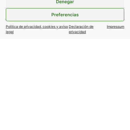
Denegar
Preferencias
Política de privacidad, cookies y aviso
Declaración de
Impressum
legal
privacidad
TESLA MODEL Y / 3… variantes
autorizadas!
24 julio, 2026