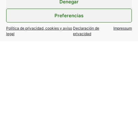
Denegar
Preferencias
Política de privacidad, cookies y aviso
Declaración de
Impressum
legal
privacidad
TESLA MODEL Y / 3… variantes
autorizadas!
24 julio, 2026